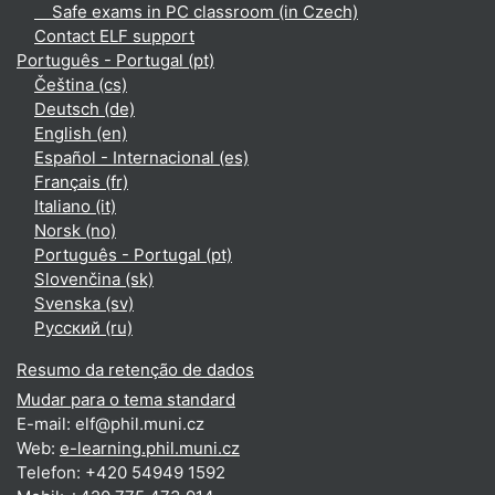
Safe exams in PC classroom (in Czech)
Contact ELF support
Português - Portugal ‎(pt)‎
Čeština ‎(cs)‎
Deutsch ‎(de)‎
English ‎(en)‎
Español - Internacional ‎(es)‎
Français ‎(fr)‎
Italiano ‎(it)‎
Norsk ‎(no)‎
Português - Portugal ‎(pt)‎
Slovenčina ‎(sk)‎
Svenska ‎(sv)‎
Русский ‎(ru)‎
Resumo da retenção de dados
Mudar para o tema standard
E-mail: elf@phil.muni.cz
Web:
e-learning.phil.muni.cz
Telefon: +420 54949 1592