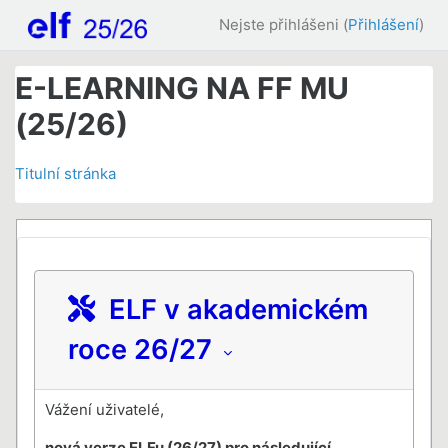
Přejít k hlavnímu obsahu
Nejste přihlášeni (
Přihlášení
)
E-LEARNING NA FF MU
(25/26)
Titulní stránka
ELF v akademickém
roce 26/27
Vážení uživatelé,
nová verze ELFu (26/27) pro následující