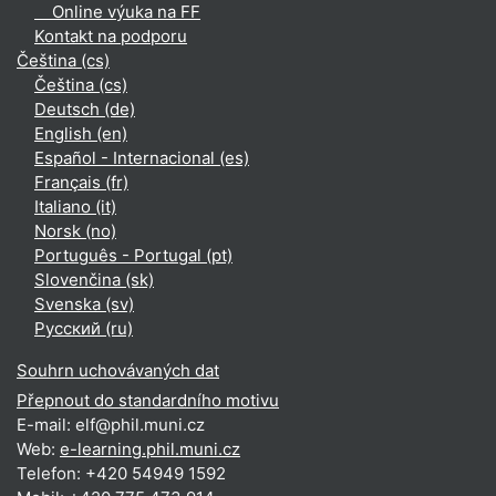
Online výuka na FF
Kontakt na podporu
Čeština ‎(cs)‎
Čeština ‎(cs)‎
Deutsch ‎(de)‎
English ‎(en)‎
Español - Internacional ‎(es)‎
Français ‎(fr)‎
Italiano ‎(it)‎
Norsk ‎(no)‎
Português - Portugal ‎(pt)‎
Slovenčina ‎(sk)‎
Svenska ‎(sv)‎
Русский ‎(ru)‎
Souhrn uchovávaných dat
Přepnout do standardního motivu
E-mail: elf@phil.muni.cz
Web:
e-learning.phil.muni.cz
Telefon: +420 54949 1592