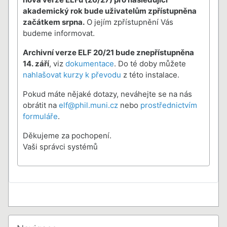
akademický rok bude uživatelům zpřístupněna
začátkem srpna.
O jejím zpřístupnění Vás
budeme informovat.
Archivní verze ELF 20/21 bude znepřístupněna
14. září
, viz
dokumentace
. Do té doby můžete
nahlašovat kurzy k převodu
z této instalace.
Pokud máte nějaké dotazy, neváhejte se na nás
obrátit na
elf@phil.muni.cz
nebo
prostřednictvím
formuláře
.
Děkujeme za pochopení.
Vaši správci systémů
Bloky
Přeskočit: Navigace