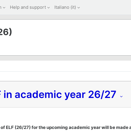
m
Help and support
Italiano ‎(it)‎
26)
 in academic year 26/27
of ELF (26/27) for the upcoming academic year will be made av