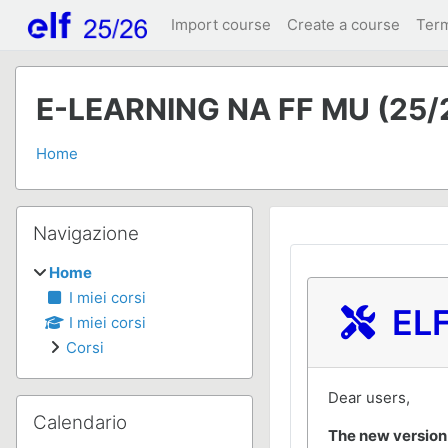
Vai al contenuto principale
Import course
Create a course
Ter
E-LEARNING NA FF MU (25/
Home
Blocchi
Salta Navigazione
Navigazione
Home
I miei corsi
ELF
I miei corsi
Corsi
Dear users,
Salta Calendario
Calendario
The new version 