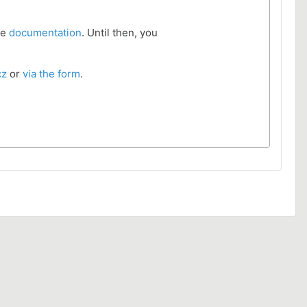
he
documentation
. Until then, you
cz
or
via the form
.